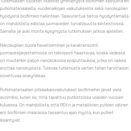
Tutkimuksen tulokset lisäsivät ymmärrystä biofilmien kasvusta eri
putkimateriaaleilla, vuodenaikojen vaikutuksesta sekä nanokuplien
hyödyistä biofilmien hallintaan. Saavutettua tietoa hyödyntämällä
on mahdollista edistää juomaveden turvallisuutta kiinteistöissä.
Samalla jäi auki monta kysymystä tutkimuksen jatkoa ajatellen.
Nanokuplien suora havaitseminen ja karakterisointi
juomavesijärjestelmissä on teknisesti haastavaa, koska vedessä
on muutenkin paljon nanokokoisia epäpuhtauksia, jotka on vaikea
erottaa nanokuplista. Tulevaa tutkimusta varten tähän tarvittaisiin
soveltuvaa analytiikkaa.
Putkimateriaalien pitkäaikaisvaikutukset biofilmeihin jäivät vielä
avoimiksi, kuten se, mitä tapahtuu putkistoissa useiden vuosien
kuluessa. On mahdollista, että PEX:n ja metallisten putkien välinen
ero biofilmien määrässä tasaantuu ajan myötä, kun putket
ikääntyvät.