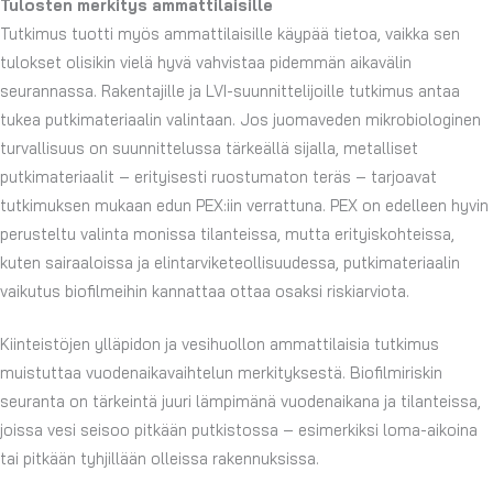
Tulosten merkitys ammattilaisille
Tutkimus tuotti myös ammattilaisille käypää tietoa, vaikka sen
tulokset olisikin vielä hyvä vahvistaa pidemmän aikavälin
seurannassa. Rakentajille ja LVI-suunnittelijoille tutkimus antaa
tukea putkimateriaalin valintaan. Jos juomaveden mikrobiologinen
turvallisuus on suunnittelussa tärkeällä sijalla, metalliset
putkimateriaalit – erityisesti ruostumaton teräs – tarjoavat
tutkimuksen mukaan edun PEX:iin verrattuna. PEX on edelleen hyvin
perusteltu valinta monissa tilanteissa, mutta erityiskohteissa,
kuten sairaaloissa ja elintarviketeollisuudessa, putkimateriaalin
vaikutus biofilmeihin kannattaa ottaa osaksi riskiarviota.
Kiinteistöjen ylläpidon ja vesihuollon ammattilaisia tutkimus
muistuttaa vuodenaikavaihtelun merkityksestä. Biofilmiriskin
seuranta on tärkeintä juuri lämpimänä vuodenaikana ja tilanteissa,
joissa vesi seisoo pitkään putkistossa – esimerkiksi loma-aikoina
tai pitkään tyhjillään olleissa rakennuksissa.