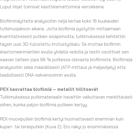
Loput linjat toimivat käsittelemättöminä verrokkeina.
Biofilminäytteitä analysoitiin neljä kertaa koko 16 kuukauden
tutkimusjakson aikana. Jotta biofilmiä pystyttiin mittaamaan
kvantitatiivisesti putkien sisäpinnoilta, tutkimuksessa kehitettiin
täysin uusi 3D-tulostettu irrotustyökalu. Se irrottaa biofilmin
elastomeerimäntien avulla yhdellä vedolla ja testit osoittivat sen
saavan talteen jopa 98 % putkessa olevasta biofilmistä. Biofilmejä
analysoitiin sekä määrällisesti (ATP-mittaus ja maljaviljely) että
laadullisesti DNA-sekvensoinnin avulla.
PEX kasvattaa biofilmiä – metallit hillitsevät
Tutkimuksessa putkimateriaalin havaittiin vaikuttavan merkittävästi
siihen, kuinka paljon biofilmiä putkeen kertyy.
PEX-muoviputkiin biofilmiä kertyi huomattavasti enemmän kuin
kupari- tai teräsputkiin (Kuva 2). Ero näkyi jo ensimmäisessä