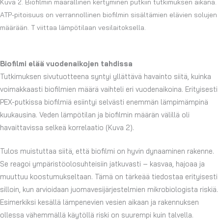
Kuva 2. Biofilmin määrällinen kertyminen putkiin tutkimuksen aikana.
ATP-pitoisuus on verrannollinen biofilmin sisältämien elävien solujen
määrään. T viittaa lämpötilaan vesilaitoksella.
Biofilmi elää vuodenaikojen tahdissa
Tutkimuksen sivutuotteena syntyi yllättävä havainto siitä, kuinka
voimakkaasti biofilmien määrä vaihteli eri vuodenaikoina. Erityisesti
PEX-putkissa biofilmiä esiintyi selvästi enemmän lämpimämpinä
kuukausina. Veden lämpötilan ja biofilmin määrän välillä oli
havaittavissa selkeä korrelaatio (Kuva 2).
Tulos muistuttaa siitä, että biofilmi on hyvin dynaaminen rakenne.
Se reagoi ympäristöolosuhteisiin jatkuvasti – kasvaa, hajoaa ja
muuttuu koostumukseltaan. Tämä on tärkeää tiedostaa erityisesti
silloin, kun arvioidaan juomavesijärjestelmien mikrobiologista riskiä.
Esimerkiksi kesällä lämpenevien vesien aikaan ja rakennuksen
ollessa vähemmällä käytöllä riski on suurempi kuin talvella.