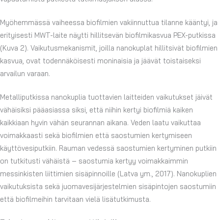
Myöhemmässä vaiheessa biofilmien vakiinnuttua tilanne kääntyi, ja
erityisesti MWT-laite näytti hillitsevän biofilmikasvua PEX-putkissa
(Kuva 2). Vaikutusmekanismit, joilla nanokuplat hillitsivät biofilmien
kasvua, ovat todennäköisesti moninaisia ja jäävät toistaiseksi
arvailun varaan.
Metalliputkissa nanokuplia tuottavien laitteiden vaikutukset jäivät
vähäisiksi pääasiassa siksi, että niihin kertyi biofilmiä kaiken
kaikkiaan hyvin vähän seurannan aikana. Veden laatu vaikuttaa
voimakkaasti sekä biofilmien että saostumien kertymiseen
käyttövesiputkiin. Rauman vedessä saostumien kertyminen putkiin
on tutkitusti vähäistä – saostumia kertyy voimakkaimmin
messinkisten liittimien sisäpinnoille (Latva ym., 2017). Nanokuplien
vaikutuksista sekä juomavesijärjestelmien sisäpintojen saostumiin
että biofilmeihin tarvitaan vielä lisätutkimusta.