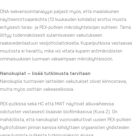
DNA-sekvensointianalyysi paljasti myös, että maaliskuinen
näytteenottoajankohta (13 kuukauden kohdalla) erottui muista
erityisesti teräs- ja PEX-putkien mikrobiyhteisöjen suhteen. Tämä
liittyy todennäköisesti sulamisvesien vaikutukseen
raakavedenlaatuun vesijohtolaitoksella. Kupariputkissa vastaavaa
muutosta ei havaittu, mikä voi viitata kuparin antimikrobisten
ominaisuuksien luomaan vakaampaan mikrobiyhteisöön.
Nanokuplat – lisää tutkimusta tarvitaan
Nanokuplia tuottavien laitteiden vaikutukset olivat kiinnostavia,
mutta myös osittain vaikeaselkoisia.
PEX-putkissa sekä HC että MWT näyttivät alkuvaiheessa
odotusten vastaisesti lisäävän biofilmikasvua (Kuva 2). On
mahdollista, että nanokuplat vuorovaikuttivat uusien PEX-putkien
hydrofobisen pinnan kanssa kiihdyttäen orgaanisten yhdisteiden
vapautumista putkesta tutkimusjakson alussa.