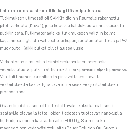
Laboratoriossa simuloitiin käyttövesiputkistoa
Tutkimuksen ytimessä oli SAMKin tiloihin Raumalle rakennettu
pilot-verkosto (Kuva 1), joka koostuu kahdeksasta rinnakkaisesta
putkilinjasta. Putkimateriaaleiksi tutkimukseen valittiin kolme
käytännössä yleistä vaihtoehtoa: kupari, ruostumaton teräs ja PEX-
muoviputki. Kaikki putket olivat alussa uusia.
Verkostossa simuloitiin toimistorakennuksen normaalia
vedenkulutusta: putkilinjat huuhdeltiin arkipäivisin neljästi päivässä.
Vesi tuli Rauman kunnalliselta pintavettä käyttävältä
vesilaitokselta käsiteltynä tavanomaisissa vesijohtolaitoksen
prosesseissa.
Osaan linjoista asennettiin testattavaksi kaksi kaupallisesti
saatavilla olevaa laitetta, joiden tiedetään tuottavan nanokuplia:
hydrodynaaminen kavitaatiolaite (EOD Oy, Suomi) sekä
magneettinen vedenkäsittelylaite (Bauer Solution Oy, Suomi).