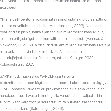
Siksi vaihtoehtoisia menetelmiä biofilmien hallintaan etsitään
aktiivisesti.
Yhtenä vaihtoehtona voidaan pitää nanokuplateknologiaa, jolla on
lukuisia sovelluksia eri aloilla (Marcelino ym., 2023). Nanokuplat
ovat erittäin pieniä, halkaisijaltaan alle mikrometrin kaasukuplia,
joilla on erityisiä fysikaaliskemiallisia ominaisuuksia (Vehmas &
Makkonen, 2021). Niillä on tutkitusti antimikrobisia ominaisuuksia ja
niitä onkin lupaavin tuloksin tutkittu Aasiassa mm.
kastelujärjestelmän biofilmien torjuntaan (Xiao ym. 2020;
Kobayashi ym., 2025).
SAMKin tutkimuskeskus WANDERissa tartuttiin
biofilmitutkimukseen käytännönläheisesti. Laboratoriosta löytyvä
Pilot-juomavesiverkosto eri putkimateriaaleilla sekä kahdella eri
nanokuplia tuottavalla teknologialla varustettuna valjastettiin
tutkimuksen käyttöön ja seurattiin, mitä putkistoissa tapahtuu 16
kuukauden aikana (Salonen ym., 2026).