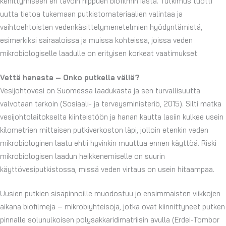
kehittymiseen eri tavoin riippuen biofilmin iästä. Tutkimus tuotti
uutta tietoa tukemaan putkistomateriaalien valintaa ja
vaihtoehtoisten vedenkäsittelymenetelmien hyödyntämistä,
esimerkiksi sairaaloissa ja muissa kohteissa, joissa veden
mikrobiologiselle laadulle on erityisen korkeat vaatimukset.
Vettä hanasta – Onko putkella väliä?
Vesijohtovesi on Suomessa laadukasta ja sen turvallisuutta
valvotaan tarkoin (Sosiaali- ja terveysministeriö, 2015). Silti matka
vesijohtolaitokselta kiinteistöön ja hanan kautta lasiin kulkee usein
kilometrien mittaisen putkiverkoston läpi, jolloin etenkin veden
mikrobiologinen laatu ehtii hyvinkin muuttua ennen käyttöä. Riski
mikrobiologisen laadun heikkenemiselle on suurin
käyttövesiputkistossa, missä veden virtaus on usein hitaampaa.
Uusien putkien sisäpinnoille muodostuu jo ensimmäisten viikkojen
aikana biofilmejä – mikrobiyhteisöjä, jotka ovat kiinnittyneet putken
pinnalle solunulkoisen polysakkaridimatriisin avulla (Erdei-Tombor