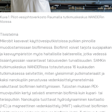
Kuva 1. Pilot-vesijohtoverkosto Raumalla tutkimuskeskus WANDERin
tiloissa.
Tiivistelmä
Mikrobit kasvavat käyttövesiputkistoissa putkien pinnoille
muodostamissaan biofilmeissä. Biofilmit voivat tarjota suojapaikan
ja kasvuympäristön myös haitallisille bakteereille, jotka vedessä
lisääntyessään vaarantavat talousveden turvallisuuden. SAMKin
tutkimuskeskus WANDERissa toteutetussa 16 kuukauden
tutkimuksessa selvitettiin, miten yleisimmät putkimateriaalit ja
kaksi nanokupliin perustuvaa vedenkäsittelymenetelmää
vaikuttavat biofilmien kehittymiseen. Tulosten mukaan PEX-
muoviputkiin kertyi selvästi enemmän biofilmiä kuin kupari- tai
teräsputkiin. Nanokuplia tuottavat hydrodynaaminen kavitaatio
(HC) ja magneettinen vedenkäsittely (MWT) vaikuttivat biofilmien