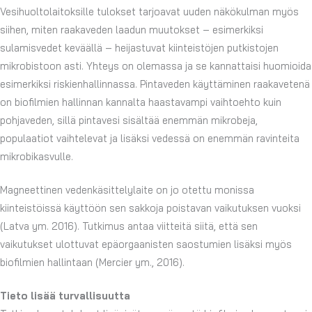
Vesihuoltolaitoksille tulokset tarjoavat uuden näkökulman myös
siihen, miten raakaveden laadun muutokset – esimerkiksi
sulamisvedet keväällä – heijastuvat kiinteistöjen putkistojen
mikrobistoon asti. Yhteys on olemassa ja se kannattaisi huomioida
esimerkiksi riskienhallinnassa. Pintaveden käyttäminen raakavetenä
on biofilmien hallinnan kannalta haastavampi vaihtoehto kuin
pohjaveden, sillä pintavesi sisältää enemmän mikrobeja,
populaatiot vaihtelevat ja lisäksi vedessä on enemmän ravinteita
mikrobikasvulle.
Magneettinen vedenkäsittelylaite on jo otettu monissa
kiinteistöissä käyttöön sen sakkoja poistavan vaikutuksen vuoksi
(Latva ym. 2016). Tutkimus antaa viitteitä siitä, että sen
vaikutukset ulottuvat epäorgaanisten saostumien lisäksi myös
biofilmien hallintaan (Mercier ym., 2016).
Tieto lisää turvallisuutta