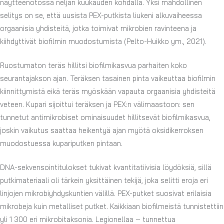
näytteenotossa neljän kuukauden kohdalla. Yksi mahdollinen
selitys on se, että uusista PEX-putkista liukeni alkuvaiheessa
orgaanisia yhdisteitä, jotka toimivat mikrobien ravinteena ja
kiihdyttivät biofilmin muodostumista (Pelto-Huikko ym., 2021).
Ruostumaton teräs hillitsi biofilmikasvua parhaiten koko
seurantajakson ajan. Teräksen tasainen pinta vaikeuttaa biofilmin
kiinnittymistä eikä teräs myöskään vapauta orgaanisia yhdisteitä
veteen. Kupari sijoittui teräksen ja PEX:n välimaastoon: sen
tunnetut antimikrobiset ominaisuudet hillitsevät biofilmikasvua,
joskin vaikutus saattaa heikentyä ajan myötä oksidikerroksen
muodostuessa kupariputken pintaan.
DNA-sekvensointitulokset tukivat kvantitatiivisia löydöksiä, sillä
putkimateriaali oli tärkein yksittäinen tekijä, joka selitti eroja eri
linjojen mikrobiyhdyskuntien välillä. PEX-putket suosivat erilaisia
mikrobeja kuin metalliset putket. Kaikkiaan biofilmeistä tunnistettiin
yli 1 300 eri mikrobitaksonia. Legionellaa – tunnettua