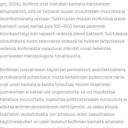
ym., 2024). Biofilmit ovat mikrobien kannalta ihanteellinen
elinympäristö, sillä ne tarjoavat suojan olosuhteiden muutoksia ja
desinfiointiaineita vastaan. Tutkimusten mukaan biofilmissä elävät
bakteerit voivat kestää jopa 100–1000 kertaa paremmin
kloorikäsittelyä kuin vapaasti vedessä olevat bakteerit. Suotuisissa
olosuhteissa, kuten seisovassa vedessä tai haalean lämpöisessä
vedessä, biofilmeistä vapautuvat mikrobit voivat heikentää
juomaveden mikrobiologista turvallisuutta.
Biofilmien poistamiseen käytetään perinteisesti desinfektioaineita
ja mekaanista puhdistusta, mutta kiinteistöjen putkistoissa nämä
ovat usein hankalia ja kalliita toteuttaa. Kloorin lisääminen
juomaveteen ei sekään ole ongelmatonta: se voi muodostaa
haitallisia sivutuotteita, nopeuttaa putkimateriaalien korroosiota ja
edistää antimikrobiresistenssin kehittymistä. Ja vaikka klooria
lisättäisiin vesilaitoksella, sen pitoisuus veden saavuttaessa
käyttövesiputket on usein laskenut biofilmien kannalta alhaiseksi.