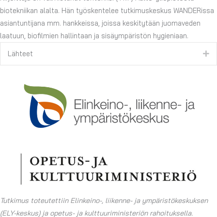
biotekniikan alalta. Hän työskentelee tutkimuskeskus WANDERissa
asiantuntijana mm. hankkeissa, joissa keskitytään juomaveden
laatuun, biofilmien hallintaan ja sisäympäristön hygieniaan.
Lähteet
La
Tutkimus toteutettiin Elinkeino-, liikenne- ja ympäristökeskuksen
(ELY-keskus) ja opetus- ja kulttuuriministeriön rahoituksella.