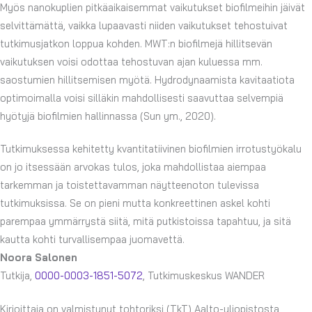
Myös nanokuplien pitkäaikaisemmat vaikutukset biofilmeihin jäivät
selvittämättä, vaikka lupaavasti niiden vaikutukset tehostuivat
tutkimusjatkon loppua kohden. MWT:n biofilmejä hillitsevän
vaikutuksen voisi odottaa tehostuvan ajan kuluessa mm.
saostumien hillitsemisen myötä. Hydrodynaamista kavitaatiota
optimoimalla voisi silläkin mahdollisesti saavuttaa selvempiä
hyötyjä biofilmien hallinnassa (Sun ym., 2020).
Tutkimuksessa kehitetty kvantitatiivinen biofilmien irrotustyökalu
on jo itsessään arvokas tulos, joka mahdollistaa aiempaa
tarkemman ja toistettavamman näytteenoton tulevissa
tutkimuksissa. Se on pieni mutta konkreettinen askel kohti
parempaa ymmärrystä siitä, mitä putkistoissa tapahtuu, ja sitä
kautta kohti turvallisempaa juomavettä.
Noora Salonen
Tutkija,
0000-0003
-
1851-
5072
, Tutkimuskeskus WANDER
Kirjoittaja on valmistunut tohtoriksi (TkT) Aalto-yliopistosta